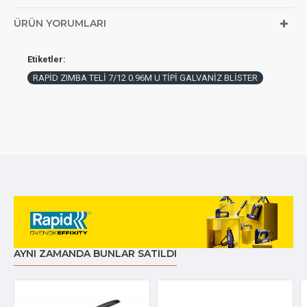
ÜRÜN YORUMLARI
Etiketler:
RAPİD ZIMBA TELİ 7/12 0.96M U TİPİ GALVANİZ BLİSTER
AYNI ZAMANDA BUNLAR SATILDI