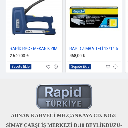
RAPİD RPC7 MEKANIK ZIMBA / ÇİVİ TABANCASI (7 FONKSİYONLU)
RAPİD ZIMBA TELİ 13/14 5M
2.640,00 ₺
468,00 ₺
Sepete Ekle
Sepete Ekle
ADNAN KAHVECİ MH.ÇANKAYA CD. NO:3
SİMAY ÇARŞI İŞ MERKEZİ D:18 BEYLİKDÜZÜ-