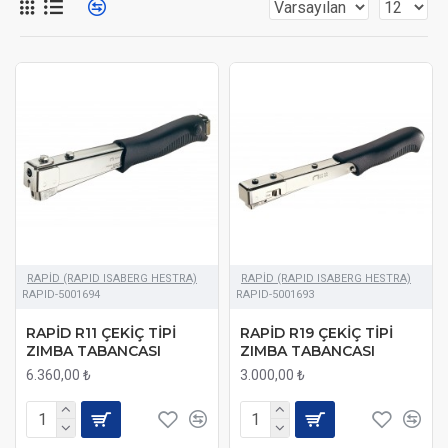
ihtiyacını ve kol üzerindeki gereksiz gerginliği azaltır. Ergonomik
olarak tasarlanmış saplar da kullanıcı dostu performansa katkıda
bulunur ve yaralanma riskini azaltır.
RAPİD (RAPID ISABERG HESTRA)
RAPİD (RAPID ISABERG HESTRA)
RAPID-5001694
RAPID-5001693
RAPİD R11 ÇEKİÇ TİPİ
RAPİD R19 ÇEKİÇ TİPİ
ZIMBA TABANCASI
ZIMBA TABANCASI
6.360,00 ₺
3.000,00 ₺