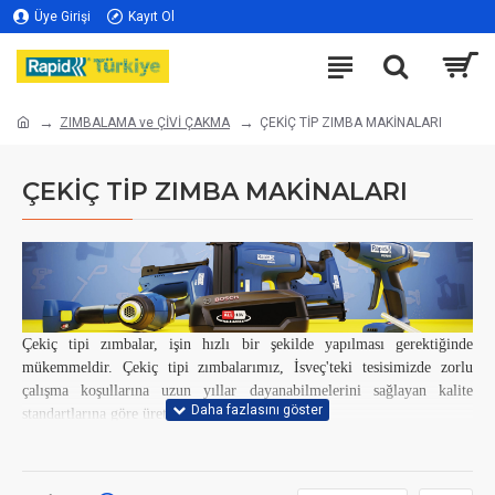
Üye Girişi
Kayıt Ol
ZIMBALAMA ve ÇİVİ ÇAKMA
ÇEKİÇ TİP ZIMBA MAKİNALARI
ÇEKİÇ TİP ZIMBA MAKİNALARI
Çekiç tipi zımbalar, işin hızlı bir şekilde yapılması gerektiğinde
mükemmeldir. Çekiç tipi zımbalarımız, İsveç'teki tesisimizde zorlu
çalışma koşullarına uzun yıllar dayanabilmelerini sağlayan kalite
standartlarına göre üretilmektedir.
Çekicin geri sıçrama teknolojisi sayesinde kullanıcılar daha az fiziksel
tepki ile karşılaşır. Çekiç, vuruştan sonra geri sıçrayarak kas gücü