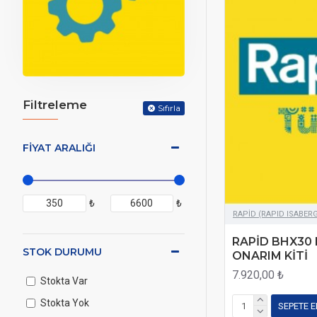
Filtreleme
Sıfırla
FIYAT ARALIĞI
₺
₺
RAPİD (RAPID ISABER
RAPİD BHX30
STOK DURUMU
ONARIM KİTİ
7.920,00 ₺
Stokta Var
Stokta Yok
SEPETE E