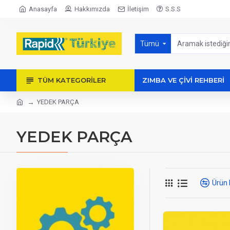
Anasayfa
Hakkımızda
İletişim
S.S.S
Tümü
TÜM KATEGORILER
ZIMBA VE ÇİVİ REHBERİ
YEDEK PARÇA
YEDEK PARÇA
Ürün 