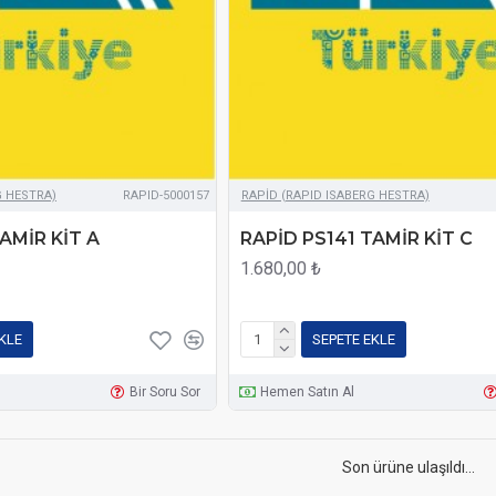
G HESTRA)
RAPID-5000157
RAPİD (RAPID ISABERG HESTRA)
AMİR KİT A
RAPİD PS141 TAMİR KİT C
1.680,00 ₺
KLE
SEPETE EKLE
Bir Soru Sor
Hemen Satın Al
Son ürüne ulaşıldı...