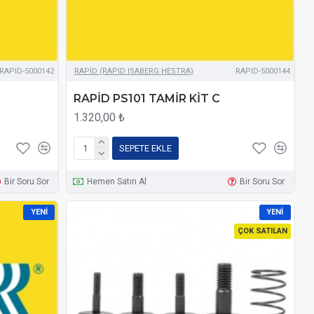
RAPID-5000142
RAPİD (RAPID ISABERG HESTRA)
RAPID-5000144
RAPİD PS101 TAMİR KİT C
1.320,00 ₺
SEPETE EKLE
Bir Soru Sor
Hemen Satın Al
Bir Soru Sor
YENI
YENI
ÇOK SATILAN