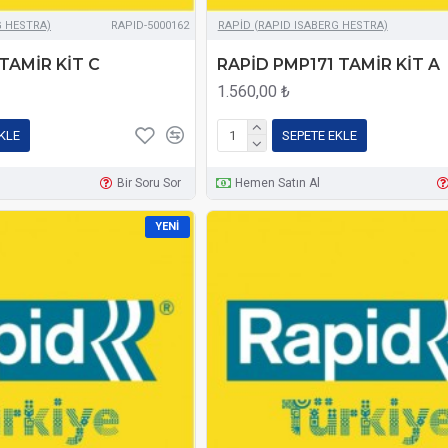
G HESTRA)
RAPID-5000162
RAPİD (RAPID ISABERG HESTRA)
TAMİR KİT C
RAPİD PMP171 TAMİR KİT A
1.560,00 ₺
KLE
SEPETE EKLE
Bir Soru Sor
Hemen Satın Al
YENI