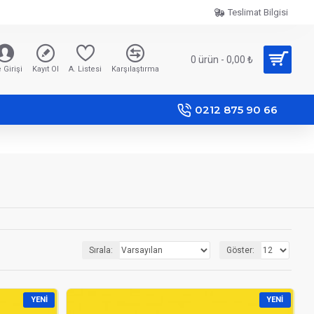
Teslimat Bilgisi
0 ürün - 0,00 ₺
 Girişi
Kayıt Ol
A. Listesi
Karşılaştırma
0212 875 90 66
Sırala:
Göster:
YENI
YENI