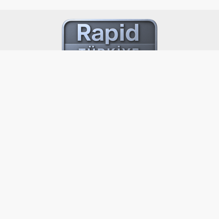
ADNAN KAHVECİ MH.ÇANKAYA CD. NO:3
MAY ÇARŞI İŞ MERKEZİ D:18 BEYLİKDÜZÜ-İSTAN
0212 875 90 66 -
0546 760 89 50
Hizmetleri
Hesap Sayfası
Hesabınız
Siparişleriniz