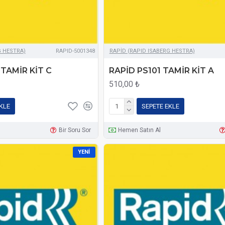
G HESTRA)
RAPID-5001348
RAPİD (RAPID ISABERG HESTRA)
 TAMİR KİT C
RAPİD PS101 TAMİR KİT A
510,00 ₺
KLE
SEPETE EKLE
Bir Soru Sor
Hemen Satın Al
YENI