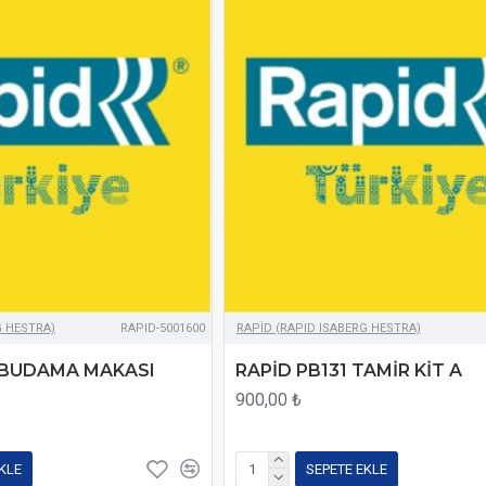
G HESTRA)
RAPID-5001600
RAPİD (RAPID ISABERG HESTRA)
 BUDAMA MAKASI
RAPİD PB131 TAMİR KİT A
900,00 ₺
KLE
SEPETE EKLE