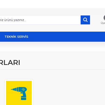
Üye
TEKNİK SERVİS
RLARI