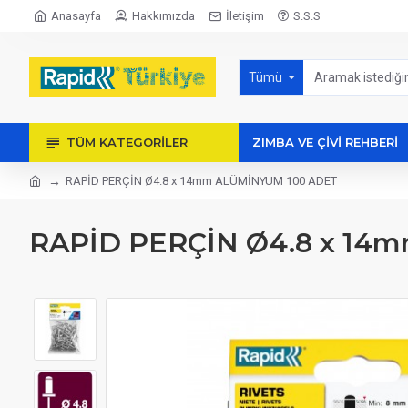
Anasayfa
Hakkımızda
İletişim
S.S.S
Tümü
TÜM KATEGORILER
ZIMBA VE ÇİVİ REHBERİ
RAPİD PERÇİN Ø4.8 x 14mm ALÜMİNYUM 100 ADET
RAPİD PERÇİN Ø4.8 x 14