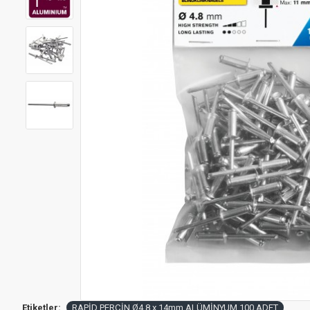
Etiketler:
RAPİD PERÇİN Ø4.8 x 14mm ALÜMİNYUM 100 ADET