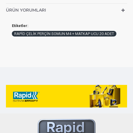
ÜRÜN YORUMLARI
Etiketler:
RAPİD ÇELİK PERÇİN SOMUN M4 + MATKAP UCU 20 ADET