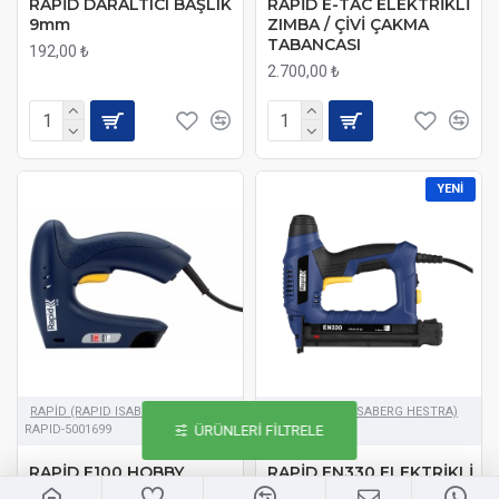
RAPİD DARALTICI BAŞLIK
RAPİD E-TAC ELEKTRİKLİ
9mm
ZIMBA / ÇİVİ ÇAKMA
TABANCASI
192,00 ₺
2.700,00 ₺
YENI
RAPİD (RAPID ISABERG HESTRA)
RAPİD (RAPID ISABERG HESTRA)
RAPID-5001699
RAPID-5001386
ÜRÜNLERI FILTRELE
RAPİD E100 HOBBY
RAPİD EN330 ELEKTRİKLİ
ELEKTRİKLİ ZIMBA / ÇİVİ
ÇİVİ ÇAKMA TABANCASI /